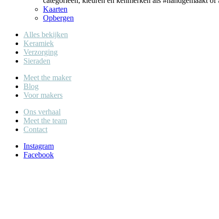
categorieën, kleuren en kenmerken als #handgemaakt of #
Kaarten
Opbergen
Alles bekijken
Keramiek
Verzorging
Sieraden
Meet the maker
Blog
Voor makers
Ons verhaal
Meet the team
Contact
Instagram
Facebook