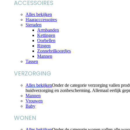
ACCESSOIRES
Alles bekijken
Haaracccessoires
Sieraden
Armbanden
Kettingen
Oorbellen
Ringen
Zonnebrilkoordjes
Mannen
Tassen
VERZORGING
Alles bekijken
Onder de categorie verzorging vallen pro
huidverzorging en zonbescherming. Allemaal eerlijk ge
Mannen
Vrouwen
Baby
WONEN
Alles bekijken
Onder de categorie wonen vallen alle woo