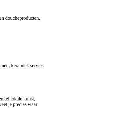
 en doucheproducten,
emen, keramiek servies
nkel lokale kunst,
eet je precies waar