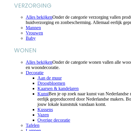
VERZORGING
Alles bekijken
Onder de categorie verzorging vallen pro
huidverzorging en zonbescherming. Allemaal eerlijk ge
Mannen
Vrouwen
Baby
WONEN
Alles bekijken
Onder de categorie wonen vallen alle woo
en woondecoratie.
Decoratie
Aan de muur
Droogbloemen
Kaarsen & kandelaren
Kunst
Ben je op zoek naar kunst van Nederlandse m
eerlijk geproduceerd door Nederlandse makers. Bov
jouw lokale kunststuk vandaan komt.
Kussens
Vazen
Overige decoratie
Tafelen
Lampen