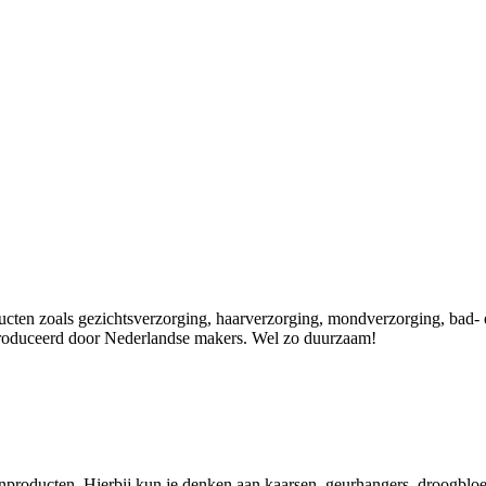
ducten zoals gezichtsverzorging, haarverzorging, mondverzorging, bad-
produceerd door Nederlandse makers. Wel zo duurzaam!
nproducten. Hierbij kun je denken aan kaarsen, geurhangers, droogblo