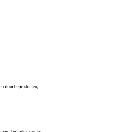
 en doucheproducten,
emen, keramiek servies