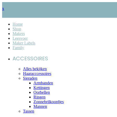
x
Home
Shop
Makers
Leesvoer
Maker Labels
Family
ACCESSOIRES
Alles bekijken
Haaracccessoires
Sieraden
Armbanden
Kettingen
Oorbellen
Ringen
Zonnebrilkoordjes
Mannen
Tassen