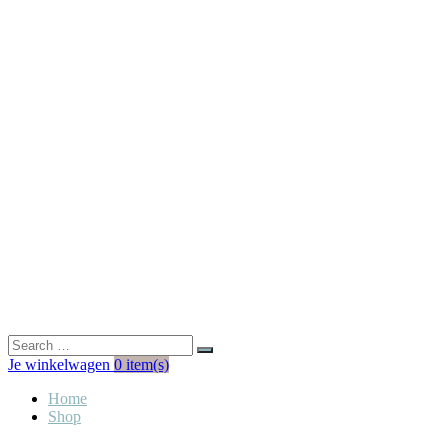
Je winkelwagen
0
item(s)
Home
Shop