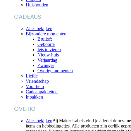
Huishouden
CADEAUS
Alles bekijken
Bijzondere momenten
Bruiloft
Geboorte
Iets te vieren
Nieuw huis
Verjaardag
Zwanger
Overige momenten
Liefde
Vriendschap
Voor hem
Cadeaupakketten
Inpakken
OVERIG
Alles bekijken
Bij Maker Labels vind je allerlei duurzam
items en hebbedingetjes. Alle producten zijn eerlijk gep