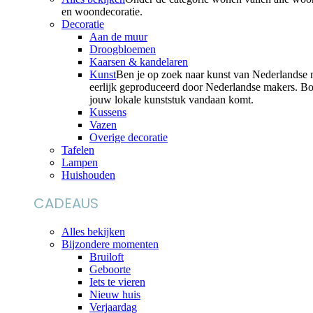
en woondecoratie.
Decoratie
Aan de muur
Droogbloemen
Kaarsen & kandelaren
Kunst
Ben je op zoek naar kunst van Nederlandse m
eerlijk geproduceerd door Nederlandse makers. Bov
jouw lokale kunststuk vandaan komt.
Kussens
Vazen
Overige decoratie
Tafelen
Lampen
Huishouden
CADEAUS
Alles bekijken
Bijzondere momenten
Bruiloft
Geboorte
Iets te vieren
Nieuw huis
Verjaardag